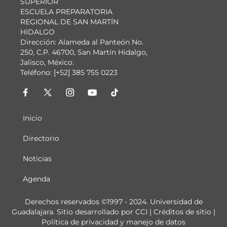
SUPERIOR
ESCUELA PREPARATORIA
REGIONAL DE SAN MARTÍN
HIDALGO
Dirección: Alameda al Panteón No.
250, C.P. 46700, San Martín Hidalgo,
Jalisco, México.
Teléfono: [+52] 385 755 0223
Inicio
Menú
principal
Directorio
Noticias
Agenda
Derechos
Derechos reservados ©1997 - 2024. Universidad de
Guadalajara. Sitio desarrollado por
CCI
|
Créditos de sitio
|
Política de privacidad y manejo de datos