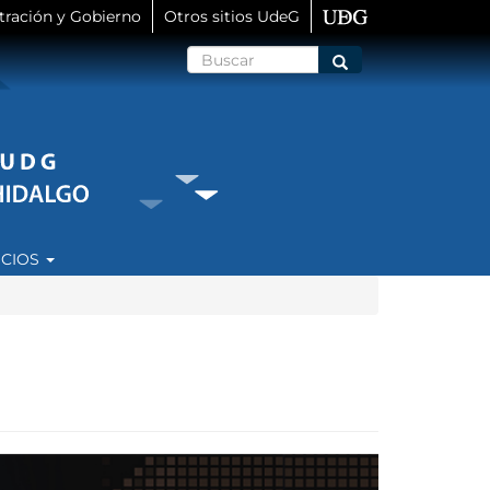
tración y Gobierno
Otros sitios UdeG
Buscar
Buscar
ICIOS