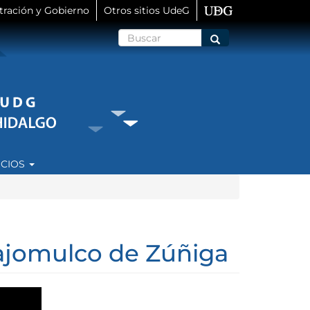
tración y Gobierno
Otros sitios UdeG
Buscar
Buscar
ICIOS
Tlajomulco de Zúñiga