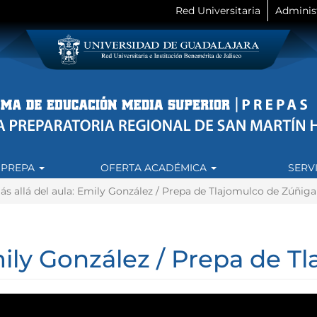
Red Universitaria
Adminis
 PREPA
OFERTA ACADÉMICA
SERV
s allá del aula: Emily González / Prepa de Tlajomulco de Zúñiga
mily González / Prepa de 